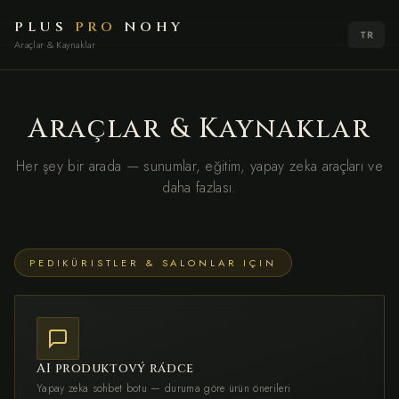
PLUS
PRO
NOHY
TR
Araçlar & Kaynaklar
Araçlar & Kaynaklar
Her şey bir arada — sunumlar, eğitim, yapay zeka araçları ve
daha fazlası.
PEDIKÜRISTLER & SALONLAR IÇIN
AI produktový rádce
Yapay zeka sohbet botu — duruma göre ürün önerileri