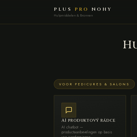
PLUS
PRO
NOHY
Hulpmiddelen & Bronnen
H
VOOR PEDICURES & SALONS
AI produktový rádce
AI chatbot —
productaanbevelingen op basis