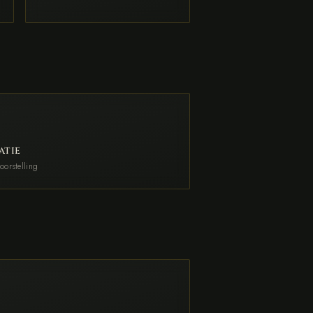
atie
orstelling