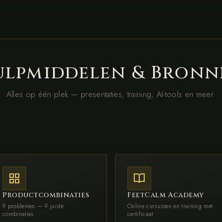
ulpmiddelen & Bronn
Alles op één plek — presentaties, training, AI-tools en meer.
Productcombinaties
FeetCalm Academy
9 problemen — 9 juiste
Online cursussen en training met
combinaties
certificaat