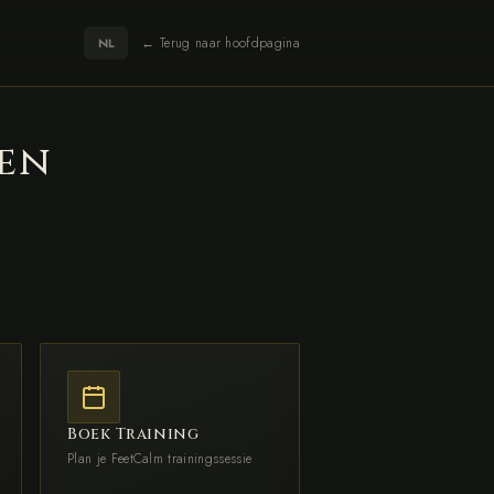
← Terug naar hoofdpagina
NL
en
Boek Training
Plan je FeetCalm trainingssessie