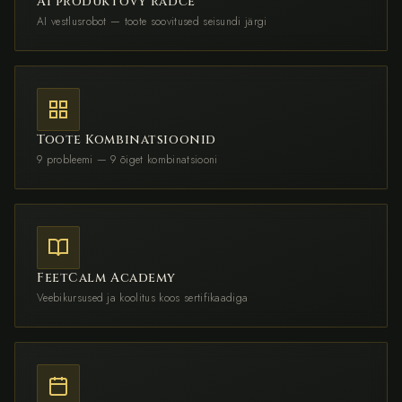
AI produktový rádce
AI vestlusrobot — toote soovitused seisundi järgi
Toote Kombinatsioonid
9 probleemi — 9 õiget kombinatsiooni
FeetCalm Academy
Veebikursused ja koolitus koos sertifikaadiga