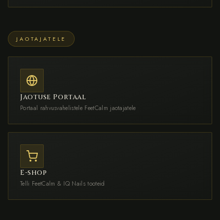
JAOTAJATELE
Jaotuse Portaal
Portaal rahvusvahelistele FeetCalm jaotajatele
E-shop
Telli FeetCalm & IQ Nails tooteid