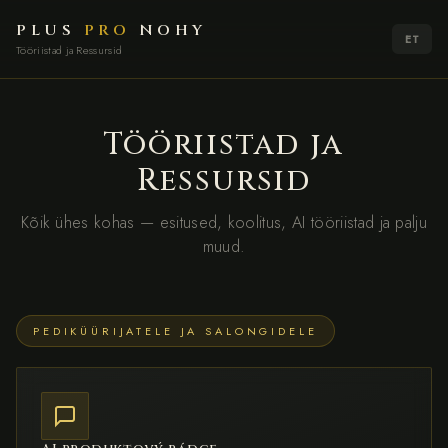
PLUS
PRO
NOHY
ET
Tööriistad ja Ressursid
Tööriistad ja
Ressursid
Kõik ühes kohas — esitused, koolitus, AI tööriistad ja palju
muud.
PEDIKÜÜRIJATELE JA SALONGIDELE