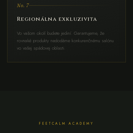
No. 7
Regionálna exkluzivita
Vo vašom okolí budete jediní. Garantujeme, že
rovnaké produkty nedodáme konkurenčnému salónu
vo vašej spádovej oblasti.
FEETCALM ACADEMY