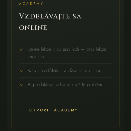
ACADEMY
Vzdelávajte sa
online
Online lekcie v 33 jazykoch — prvá lekcia
zadarmo
Kvízy s certifikátom a zľavami na e-shop
AI produktový radca pre každý problém
OTVORIŤ ACADEMY