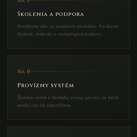
No. 5
Školenia a podpora
Pomôžeme vám so zavedením produktov. Ponúkame
školenia, materiály a marketingovú podporu.
No. 6
Provízny systém
Školiace centrá a školiteľky získajú províziu za každý
predaj cez ich odporúčanie.