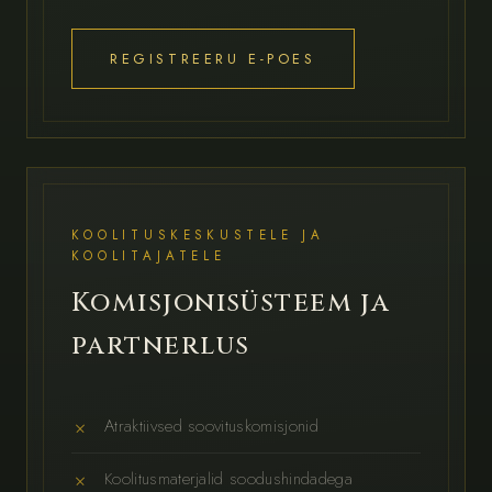
REGISTREERU E-POES
KOOLITUSKESKUSTELE JA
KOOLITAJATELE
Komisjonisüsteem ja
partnerlus
Atraktiivsed soovituskomisjonid
Koolitusmaterjalid soodushindadega