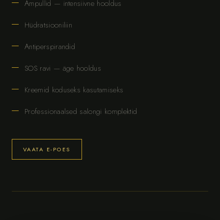
Ampullid — intensiivne hooldus
Hüdratsiooniliin
Antiperspirandid
SOS ravi — äge hooldus
Kreemid koduseks kasutamiseks
Professionaalsed salongi komplektid
VAATA E-POES