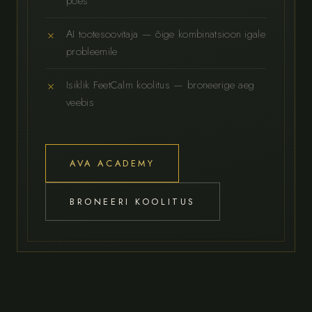
poes
AI tootesoovitaja — õige kombinatsioon igale
probleemile
Isiklik FeetCalm koolitus — broneerige aeg
veebis
AVA ACADEMY
BRONEERI KOOLITUS