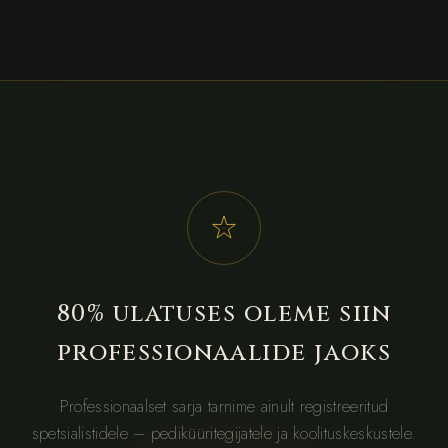
80% ulatuses oleme siin
professionaalide jaoks
Professionaalset sarja tarnime ainult registreeritud
spetsialistidele – pediküüritegijatele ja koolituskeskustele.