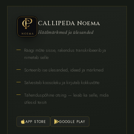
CALLIPEDA Noema
Häälmärkmed ja ülesanded
Räägi mõte sisse, rakendus transkribeerib ja
nimetab selle
Sorteerib ise ülesanded, ideed ja märkmed
Salvestab koosoleku ja kirjutab kokkuvõtte
Tähenduspõhine otsing — leiab ka selle, mida
ütlesid teisiti
APP STORE
GOOGLE PLAY