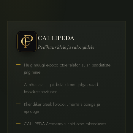
CALLIPEDA
Pediküüridele ja salongidele
Hulgimüügi e-pood otse telefonis, sh saadetiste
jälgimine
AI-nõustaja — pildista kliendi jalga, saad
hooldussoovitused
Kliendikartoteek fotodokumentatsiooniga ja
ajalooga
CALLIPEDA Academy tunnid otse rakenduses