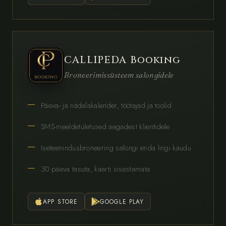
CALLIPEDA Booking
Broneerimissüsteem salongidele
Päeva- ja nädalakalender, töötajad ja toolid
SMS-meeldetuletused aegadest klientidele
Iseteenindusbroneering salongi enda lingi kaudu
30 päeva tasuta, kaarti sisestamata
APP STORE
GOOGLE PLAY