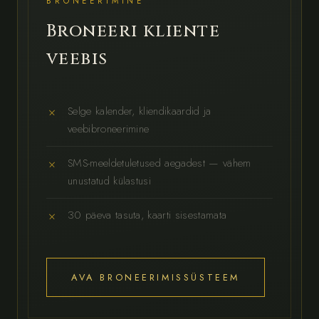
BRONEERIMINE
Broneeri kliente
veebis
Selge kalender, kliendikaardid ja
veebibroneerimine
SMS-meeldetuletused aegadest — vähem
unustatud külastusi
30 päeva tasuta, kaarti sisestamata
AVA BRONEERIMISSÜSTEEM