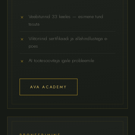
Veebitunnid 33 keeles — esimene tund
tasuta
Viktoriinid sertifikaadi ja allahindlustega e-
poes
AI tootesoovitaja igale probleemile
AVA ACADEMY