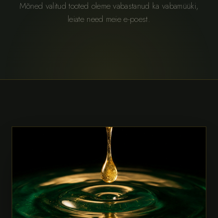
Mõned valitud tooted oleme vabastanud ka vabamüüki,
leiate need meie e-poest.