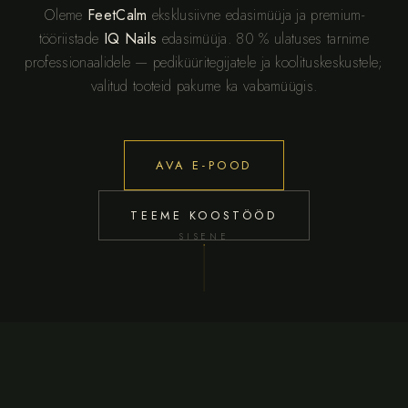
Oleme
FeetCalm
eksklusiivne edasimüüja ja premium-
tööriistade
IQ Nails
edasimüüja. 80 % ulatuses tarnime
professionaalidele — pediküüritegijatele ja koolituskeskustele;
valitud tooteid pakume ka vabamüügis.
AVA E-POOD
TEEME KOOSTÖÖD
SISENE