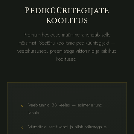
Pediküüritegijate
koolitus
Premium-hoolduse müümine tähendab selle
mõistmist. Seetõttu koolitame pediküüritegijaid —
veebikursused, preemiatega viktoriinid ja isiklikud
koolitused.
Veebitunnid 33 keeles — esimene tund
tasuta
Viktoriinid sertifikaadi ja allahindlustega e-