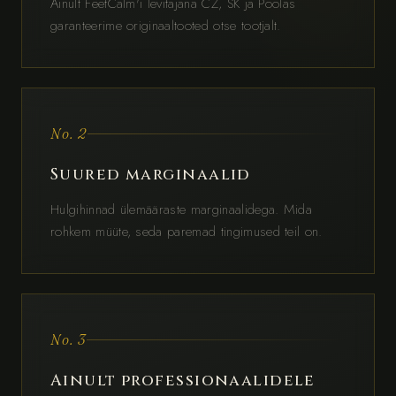
Ainult FeetCalm'i levitajana CZ, SK ja Poolas
garanteerime originaaltooted otse tootjalt.
No. 2
Suured marginaalid
Hulgihinnad ülemääraste marginaalidega. Mida
rohkem müüte, seda paremad tingimused teil on.
No. 3
Ainult professionaalidele