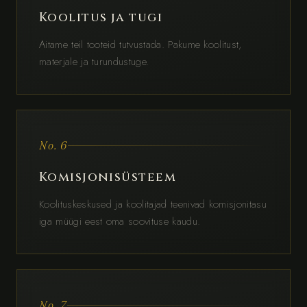
Koolitus ja tugi
Aitame teil tooteid tutvustada. Pakume koolitust,
materjale ja turundustuge.
No. 6
Komisjonisüsteem
Koolituskeskused ja koolitajad teenivad komisjonitasu
iga müügi eest oma soovituse kaudu.
No. 7