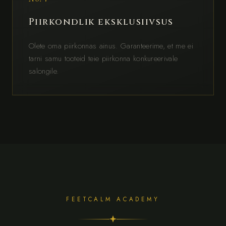
Piirkondlik eksklusiivsus
Olete oma piirkonnas ainus. Garanteerime, et me ei
tarni samu tooteid teie piirkonna konkureerivale
salongile.
FEETCALM ACADEMY