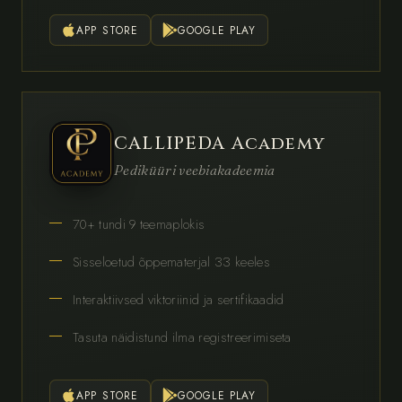
APP STORE
GOOGLE PLAY
CALLIPEDA Academy
Pediküüri veebiakadeemia
70+ tundi 9 teemaplokis
Sisseloetud õppematerjal 33 keeles
Interaktiivsed viktoriinid ja sertifikaadid
Tasuta näidistund ilma registreerimiseta
APP STORE
GOOGLE PLAY