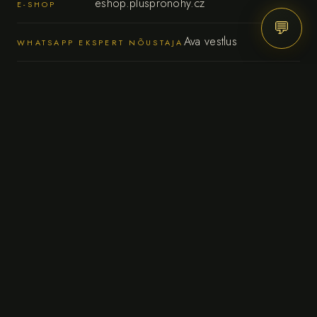
eshop.pluspronohy.cz
E-SHOP
💬
Ava vestlus
WHATSAPP EKSPERT NÕUSTAJA
TEEME KOOSTÖÖD
© 2026 CALLIPEDA s.r.o. · FeetCalmi ainuõiguslik edasimüüja
Tšehhis, Slovakkias ja Poolas · märkimisväärse AI panusega
Ochrana osobních údajů · Privacy