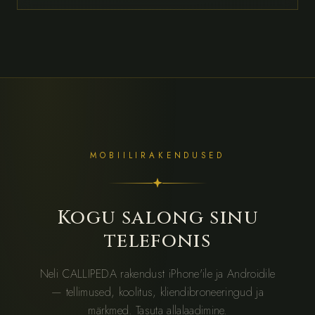
MOBIILIRAKENDUSED
Kogu salong sinu
telefonis
Neli CALLIPEDA rakendust iPhone'ile ja Androidile
— tellimused, koolitus, kliendibroneeringud ja
märkmed. Tasuta allalaadimine.