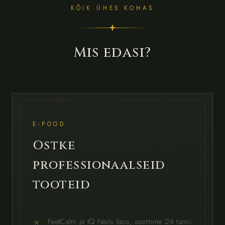
KÕIK ÜHES KOHAS
Mis edasi?
E-POOD
Ostke
professionaalseid
tooteid
FeetCalm ja IQ Nails laos, saatmine 24 tunni