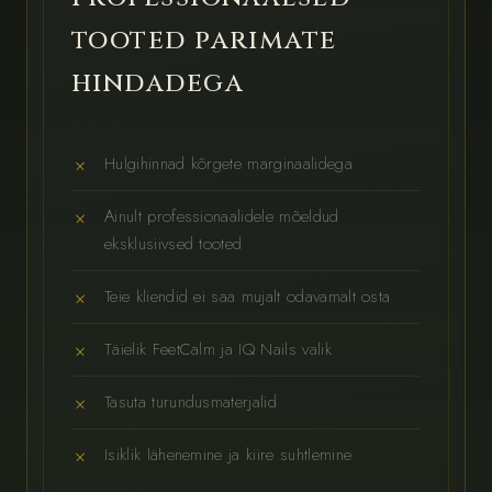
tooted parimate
hindadega
Hulgihinnad kõrgete marginaalidega
Ainult professionaalidele mõeldud
eksklusiivsed tooted
Teie kliendid ei saa mujalt odavamalt osta
Täielik FeetCalm ja IQ Nails valik
Tasuta turundusmaterjalid
Isiklik lähenemine ja kiire suhtlemine