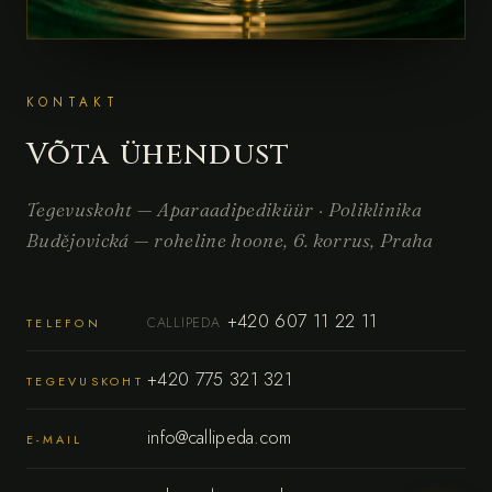
KONTAKT
Võta ühendust
Tegevuskoht — Aparaadipediküür · Poliklinika
Budějovická — roheline hoone, 6. korrus, Praha
+420 607 11 22 11
CALLIPEDA
TELEFON
+420 775 321 321
TEGEVUSKOHT
info@callipeda.com
E-MAIL